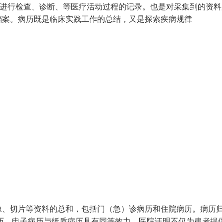
、转归，进行检查、诊断、等医疗活动过程的记录。也是对采集到的资
档案。病历既是临床实践工作的总结，又是探索疾病规律
像、切片等资料的总和，包括门（急）诊病历和住院病历。病历
历。电子病历与纸质病历具有同等效力。医院证明不仅为患者提