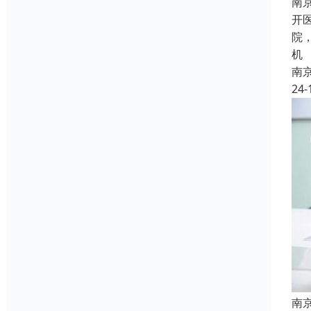
南
开
院
机
南
24-
南