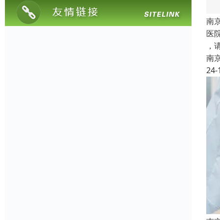
南
医院
，
南
24-