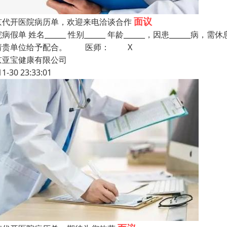
面议
京代开医院病历单，欢迎来电洽谈合作
病假单 姓名______ 性别______ 年龄______，因患______病，需休息____
请贵单位给予配合。 医师： X
京亚宝健康有限公司
11-30 23:33:01