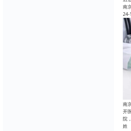
南
24-
南
开
院
姓