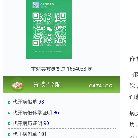
价
本站共被浏览过 1654033 次
《
院
询
代开病假单
98
代开病假休学证明
96
病
代开病历证明
90
历
代开病例单
101
力