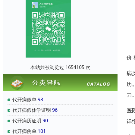
价
本站共被浏览过 1654105 次
病
历
力
代开病假单
98
代开病假休学证明
96
医
代开病历证明
90
详
代开病例单
101