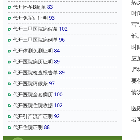
病
代开怀孕B超单
83
时
代开免军训证明
93
写
代开三甲医院病假条
102
部
代开三甲医院病例单
96
时
代开体测免测证明
84
应
代开医院病历证明
89
师
代开医院检查报告单
89
要
代开医院请假条
97
情
代开医院全套病历
100
代开医院住院收据
102
医
代开引产流产证明
92
者
代开住院证明
88