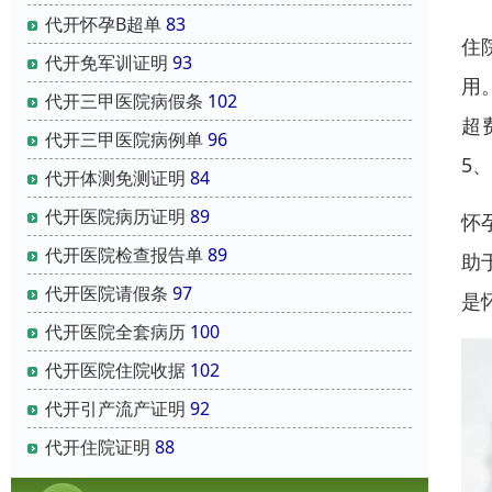
代开怀孕B超单
83
住
代开免军训证明
93
用
代开三甲医院病假条
102
超
代开三甲医院病例单
96
5
代开体测免测证明
84
代开医院病历证明
89
怀
代开医院检查报告单
89
助
代开医院请假条
97
是
代开医院全套病历
100
代开医院住院收据
102
代开引产流产证明
92
代开住院证明
88