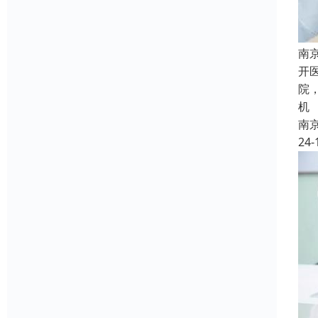
南
开
院
机
南
24-