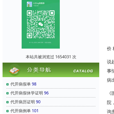
价
本站共被浏览过 1654031 次
说
事
病
代开病假单
98
代开病假休学证明
96
《
代开病历证明
90
院
代开病例单
101
询