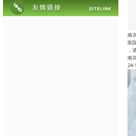
南
医院
，
南
24-