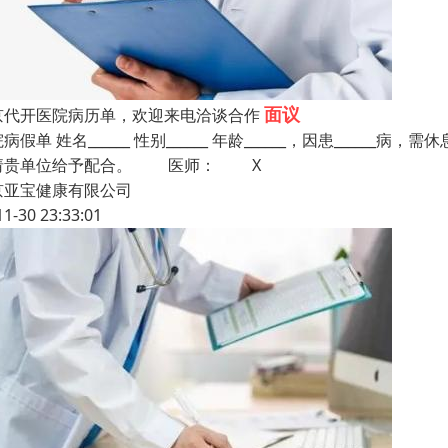
面议
京代开医院病历单，欢迎来电洽谈合作
病假单 姓名______ 性别______ 年龄______，因患______病，需休息____
请贵单位给予配合。 医师： X
京亚宝健康有限公司
11-30 23:33:01